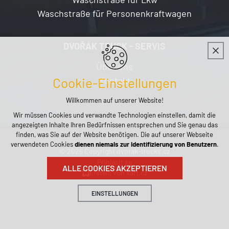
Waschstraße für Personenkraftwagen
DVOŘÁK TRUCK - SERVIS
Über uns
Kontakt
Cookie-Einstellungen
Willkommen auf unserer Website!
Wir müssen Cookies und verwandte Technologien einstellen, damit die
angezeigten Inhalte Ihren Bedürfnissen entsprechen und Sie genau das
finden, was Sie auf der Website benötigen. Die auf unserer Webseite
verwendeten Cookies
dienen niemals zur Identifizierung von Benutzern
.
© 2026 Copyright dvorak-trucks.cz
Přihlásit se
ALLE COOKIES AKZEPTIEREN
Erstellt von xart.cz
EINSTELLUNGEN
Technische Cookies