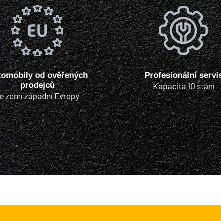
tomobily od ověřených
Profesionální servi
prodejců
Kapacita 10 stání
e zemí západní Evropy