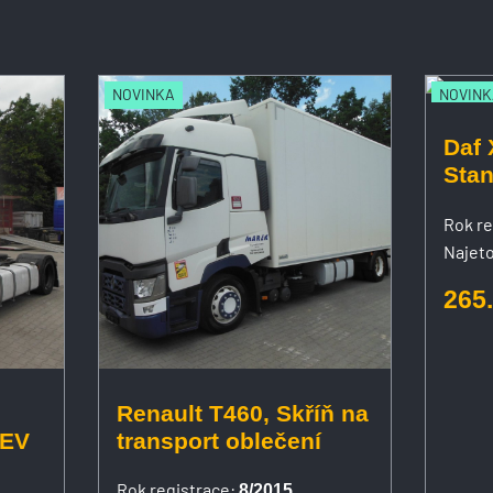
NOVINKA
NOVINK
Daf 
Stan
Rok re
Najeto
265
Renault T460, Skříň na
k, Euro 5 EEV
transport oblečení
Rok registrace:
8/2015