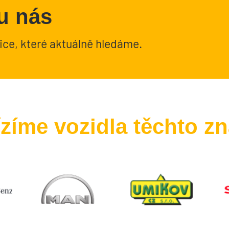
u nás
ice, které aktuálně hledáme.
zíme vozidla těchto z