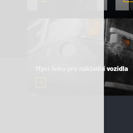
Mycí linka pro nákladní vozidla