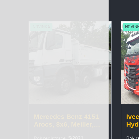
NOVINKA
NOVIN
Mercedes Benz 4151
Ive
Arocs, 8x6, Meiller,
Hydr
Bordmatic, závěs
Nez
Rok registrace:
Rok r
5/2021