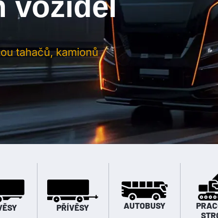
h vozidel
kou tahačů, kamionů
AUTOBUSY
PRAC
VĚSY
PŘÍVĚSY
STR