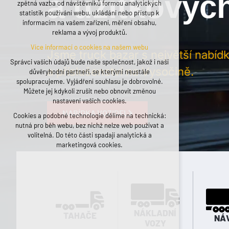
a užitkovýc
zpětná vazba od návštěvníků formou analytických
udržení kontextu stránek (session): případná
statistik používání webu, ukládání nebo přístup k
přihlášení, volby jazyka, apod.
informacím na vašem zařízení, měření obsahu,
reklama a vývoj produktů.
Volitelná cookies
Více informací o cookies na našem webu
analytická pro anonymizované vyhodnocení
Jsme truck bazar s největší nabíd
návštěvnosti
Správci vašich údajů bude naše společnost, jakož i naši
a příslušenství na Vysočině.
marketingová cookies (Google, Seznam,
důvěryhodní partneři, se kterými neustále
Facebook)
spolupracujeme. Vyjádření souhlasu je dobrovolné.
Můžete jej kdykoli zrušit nebo obnovit změnou
Více informací o cookies na našem webu
nastavení vašich cookies.
NABÍDKA VOZIDEL
Cookies a podobné technologie dělíme na technická:
PŘIJMOUT VŠECHNY COOKIES
nutná pro běh webu, bez nichž nelze web používat a
volitelná. Do této části spadají analytická a
ODMÍTNOUT VOLITELNÁ
marketingová cookies.
NÁKLADNÍ
TAHAČE
NÁ
VOZY