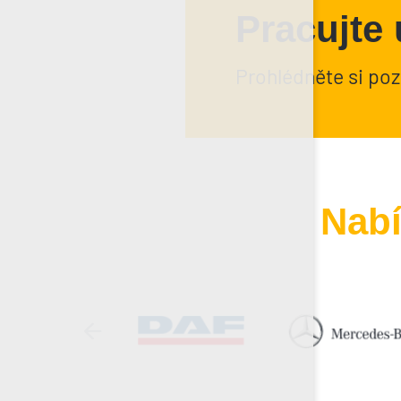
Pracujte 
Prohlédněte si poz
Nabí