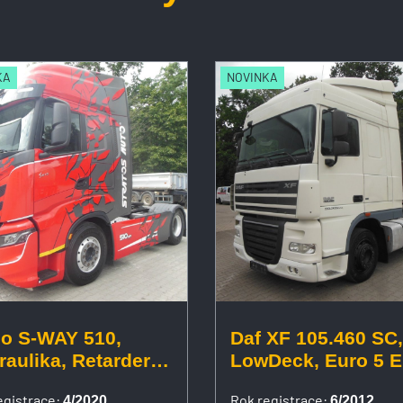
KA
NOVINKA
co S-WAY 510,
Daf XF 105.460 SC,
aulika, Retarder,
LowDec
ávislá klima, ALU
egistrace:
Rok registrace:
4/2020
6/2012