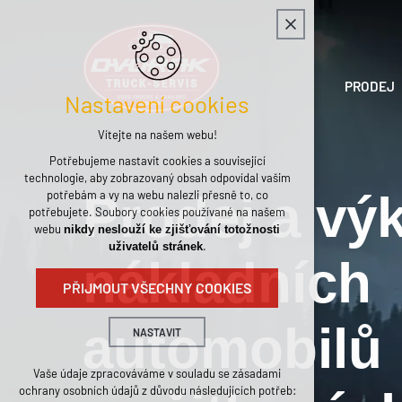
PRODEJ
Nastavení cookies
Vítejte na našem webu!
Potřebujeme nastavit cookies a související
technologie, aby zobrazovaný obsah odpovídal vašim
Prodej a vý
potřebám a vy na webu nalezli přesně to, co
potřebujete. Soubory cookies používané na našem
webu
nikdy neslouží ke zjišťování totožnosti
.
uživatelů stránek
nákladních
PŘIJMOUT VŠECHNY COOKIES
automobilů
NASTAVIT
Technická cookies
Vaše údaje zpracováváme v souladu se zásadami
ochrany osobních údajů z důvodu následujících potřeb:
nutná pro provozování webu