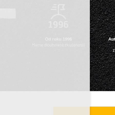
Od roku 1996
Au
Máme dlouholeté zkušenosti
z