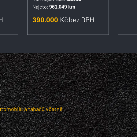
Najeto:
961.049 km
H
Kč
bez DPH
390.000
t
utomobilů a tahačů včetně