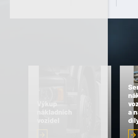
Se
ná
Výkup
voz
nákladních
a 
vozidel
díl