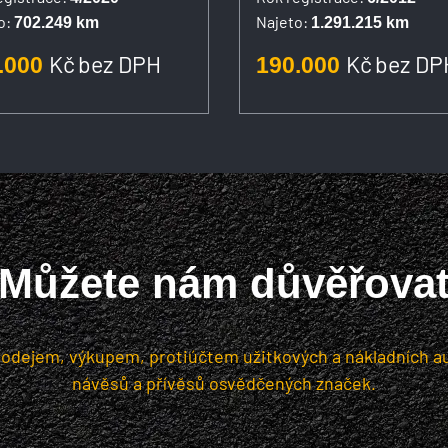
ky, Tacho GEN 2
o:
Najeto:
702.249 km
1.291.215 km
Kč
bez DPH
Kč
bez DP
.000
190.000
Můžete nám důvěřova
dejem, výkupem, protiúčtem užitkových a nákladních a
návěsů a přívěsů osvědčených značek.