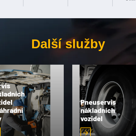
Další služby
rvis
kladních
idel
Pneuservis
náhradní
nákladních
y
vozidel