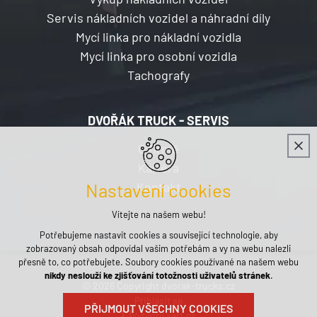
Servis nákladních vozidel a náhradní díly
Mycí linka pro nákladní vozidla
Mycí linka pro osobní vozidla
Tachografy
DVOŘÁK TRUCK - SERVIS
O firmě
Kariéra
Kontakt
Nastavení cookies
Vítejte na našem webu!
Potřebujeme nastavit cookies a související technologie, aby
zobrazovaný obsah odpovídal vašim potřebám a vy na webu nalezli
přesně to, co potřebujete. Soubory cookies používané na našem webu
nikdy neslouží ke zjišťování totožnosti uživatelů stránek
.
© 2026 Copyright dvorak-trucks.cz
Přihlásit se
PŘIJMOUT VŠECHNY COOKIES
Vytvořil xart.cz