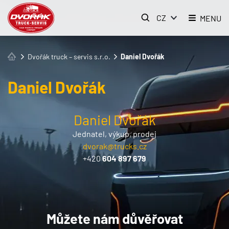
CZ
MENU
Dvořák truck – servis s.r.o.
Daniel Dvořák
Daniel Dvořák
Daniel Dvořák
Jednatel, výkup, prodej
dvorak@trucks.cz
+420
604 897 679
Můžete nám důvěřovat