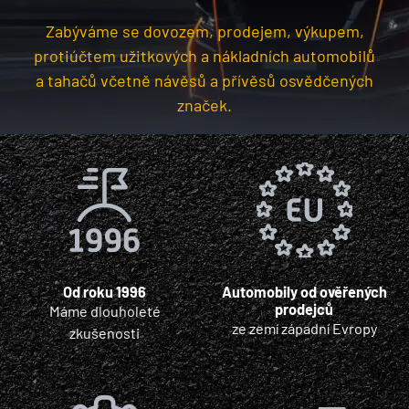
Zabýváme se dovozem, prodejem, výkupem,
protiúčtem užitkových a nákladních automobilů
a tahačů včetně návěsů a přívěsů osvědčených
značek.
Od roku 1996
Automobily od ověřených
prodejců
Máme dlouholeté
ze zemí západní Evropy
zkušenosti