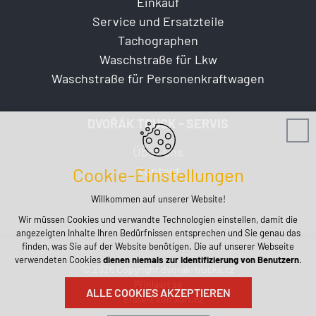
Einkauf
Service und Ersatzteile
Tachographen
Waschstraße für Lkw
Waschstraße für Personenkraftwagen
DVOŘÁK TRUCK - SERVIS
Über uns
Kontakt
Cookie-Einstellungen
Willkommen auf unserer Website!
Wir müssen Cookies und verwandte Technologien einstellen, damit die
angezeigten Inhalte Ihren Bedürfnissen entsprechen und Sie genau das
finden, was Sie auf der Website benötigen. Die auf unserer Webseite
verwendeten Cookies
dienen niemals zur Identifizierung von Benutzern
.
© 2026 Copyright dvorak-trucks.cz
Přihlásit se
ALLE COOKIES AKZEPTIEREN
Erstellt von xart.cz