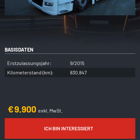
BASISDATEN
Erstzulassungsjahr:
9/2015
Kilometerstand (km):
830.847
€
9.900
exkl. MwSt.
ICH BIN INTERESSIERT