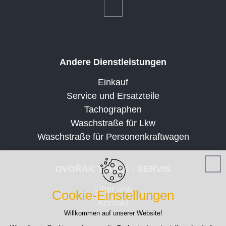
Andere Dienstleistungen
Einkauf
Service und Ersatzteile
Tachographen
Waschstraße für Lkw
Waschstraße für Personenkraftwagen
DVOŘÁK TRUCK - SERVIS
Über uns
Cookie-Einstellungen
Kontakt
Willkommen auf unserer Website!