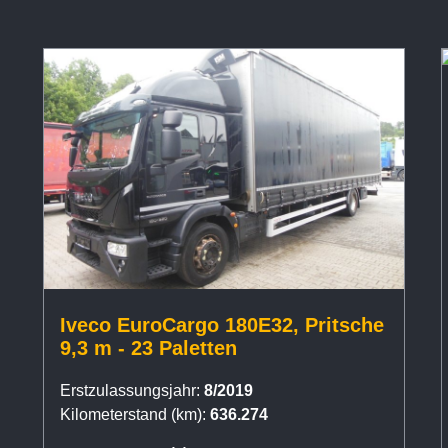
Iveco EuroCargo 180E32, Pritsche
9,3 m - 23 Paletten
Erstzulassungsjahr:
8/2019
Kilometerstand (km):
636.274