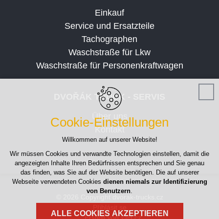
Einkauf
Service und Ersatzteile
Tachographen
Waschstraße für Lkw
Waschstraße für Personenkraftwagen
DVOŘÁK TRUCK - SERVIS
Über uns
Cookie-Einstellungen
Kontakt
Willkommen auf unserer Website!
Wir müssen Cookies und verwandte Technologien einstellen, damit die
angezeigten Inhalte Ihren Bedürfnissen entsprechen und Sie genau
das finden, was Sie auf der Website benötigen. Die auf unserer
Webseite verwendeten Cookies
dienen niemals zur Identifizierung
von Benutzern
.
© 2026 Copyright dvorak-trucks.cz
Přihlásit se
ALLE COOKIES AKZEPTIEREN
Erstellt von xart.cz