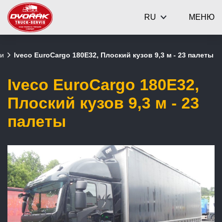
RU
МЕНЮ
ки
Iveco EuroCargo 180E32, Плоский кузов 9,3 м - 23 палеты
Iveco EuroCargo 180E32,
Плоский кузов 9,3 м - 23
палеты