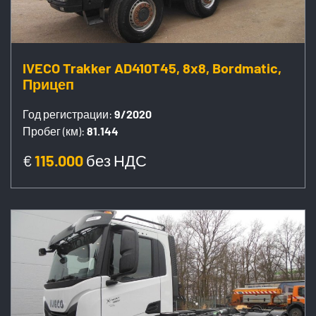
IVECO Trakker AD410T45, 8x8, Bordmatic,
Прицеп
Год регистрации:
9/2020
Пробег (км):
81.144
€
115.000
без НДС