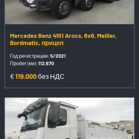
Mercedes Benz 4151 Arocs, 8x6, Meiller,
Bordmatic, прицеп
Год регистрации:
5/2021
Пробег (км):
112.670
€
119.000
без НДС