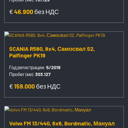
€
46.900
без НДС
SCANIA R580, 8x4, Самосвал S2,
Palfinger PK19
Год регистрации:
5/2019
Пробег (км):
303.127
€
159.000
без НДС
Volvo FM 13/440, 6x6, Bordmatic, Мануал