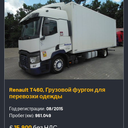
Renault T460, Грузовой фургон для
перевозки одежды
Год регистрации:
08/2015
Пробег (км):
961.049
€
15.900
без НДС