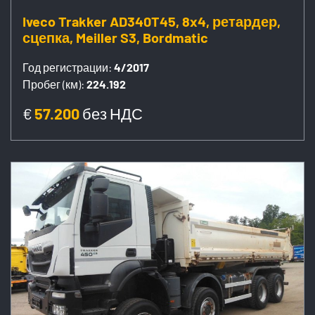
Iveco Trakker AD340T45, 8x4, ретардер,
сцепка, Meiller S3, Bordmatic
Год регистрации:
4/2017
Пробег (км):
224.192
€
57.200
без НДС