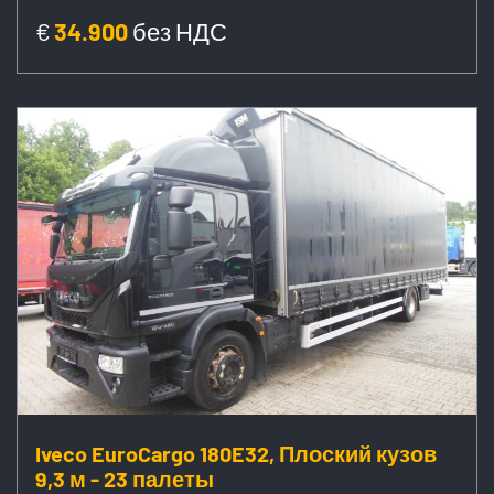
€
34.900
без НДС
Iveco EuroCargo 180E32, Плоский кузов
9,3 м - 23 палеты