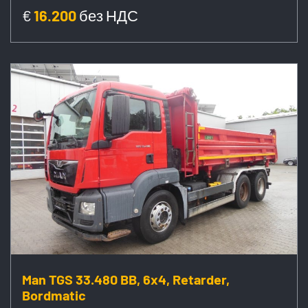
€
16.200
без НДС
Man TGS 33.480 BB, 6x4, Retarder,
Bordmatic