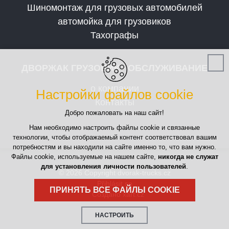
Шиномонтаж для грузовых автомобилей
автомойка для грузовиков
Тахографы
ДВОРЖАК ГРУЗОВИК - ОБСЛУЖИВАНИЕ
о компании
Настройки файлов cookie
Контакты
Добро пожаловать на наш сайт!
Нам необходимо настроить файлы cookie и связанные
технологии, чтобы отображаемый контент соответствовал вашим
потребностям и вы находили на сайте именно то, что вам нужно.
Файлы cookie, используемые на нашем сайте,
никогда не служат
для установления личности пользователей
.
© 2026 Copyright dvorak-trucks.cz
Přihlásit se
ПРИНЯТЬ ВСЕ ФАЙЛЫ COOKIE
Создано xart.cz
НАСТРОИТЬ