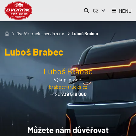
CZ
MENU
Dvořák truck – servis s.r.o.
Luboš Brabec
Luboš Brabec
Luboš Brabec
Výkup, prodej
brabec@trucks.cz
+420
739 519 060
Můžete nám důvěřovat