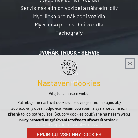
Servis nákladních vozidel a náhradní díly
Mycí linka pro nákladní vozidla
Mycí linka pro osobní vozidla
Tachografy
DVOŘÁK TRUCK - SERVIS
O firmě
Kariéra
Kontakt
Nastavení cookies
Vítejte na našem webu!
Potřebujeme nastavit cookies a související technologie, aby
zobrazovaný obsah odpovídal vašim potřebám a vy na webu nalezli
přesně to, co potřebujete. Soubory cookies používané na našem webu
nikdy neslouží ke zjišťování totožnosti uživatelů stránek
.
© 2026 Copyright dvorak-trucks.cz
Přihlásit se
PŘIJMOUT VŠECHNY COOKIES
Vytvořil xart.cz