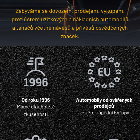
Zabýváme se dovozem, prodejem, výkupem,
protiúčtem užitkových a nákladních automobilů
a tahačů včetně návěsů a přívěsů osvědčených
značek.
Od roku 1996
Automobily od ověřených
prodejců
Máme dlouholeté
ze zemí západní Evropy
zkušenosti