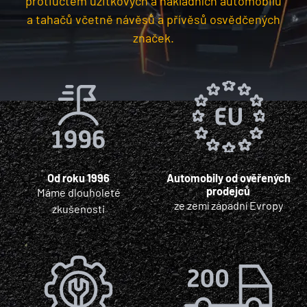
protiúčtem užitkových a nákladních automobilů
a tahačů včetně návěsů a přívěsů osvědčených
značek.
Od roku 1996
Automobily od ověřených
prodejců
Máme dlouholeté
ze zemí západní Evropy
zkušenosti