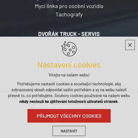
Mycí linka pro osobní vozidla
Tachografy
DVOŘÁK TRUCK - SERVIS
O firmě
Kariéra
Kontakt
Nastavení cookies
Vítejte na našem webu!
Potřebujeme nastavit cookies a související technologie, aby
zobrazovaný obsah odpovídal vašim potřebám a vy na webu nalezli
přesně to, co potřebujete. Soubory cookies používané na našem webu
nikdy neslouží ke zjišťování totožnosti uživatelů stránek
.
© 2026 Copyright dvorak-trucks.cz
Přihlásit se
PŘIJMOUT VŠECHNY COOKIES
Vytvořil xart.cz
NASTAVIT