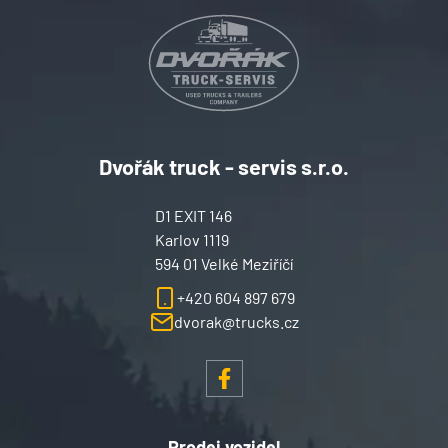
Dvořák truck - servis s.r.o.
D1 EXIT 146
Karlov 1119
594 01 Velké Meziříčí
+420 604 897 679
dvorak@trucks.cz
Prodej vozidel