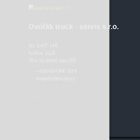
Dvořák truck - servis s.r.o.
D1 EXIT 146
Karlov 1119
594 01 Velké Meziříčí
+420 604 897 679
dvorak@trucks.cz