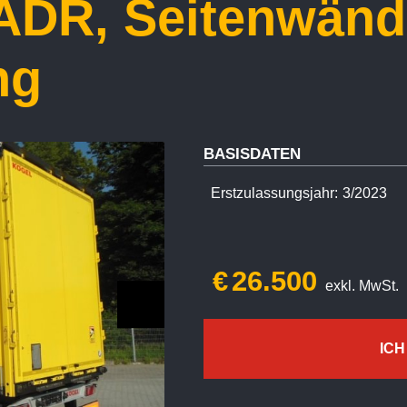
ADR, Seitenwänd
ng
BASISDATEN
Erstzulassungsjahr:
3/2023
€
26.500
exkl. MwSt.
ICH