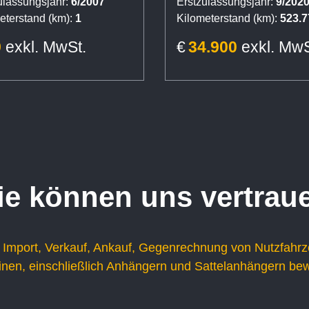
ulassungsjahr:
6/2007
Erstzulassungsjahr:
9/202
eterstand (km):
1
Kilometerstand (km):
523.7
9
exkl. MwSt.
€
34.900
exkl. MwS
ie können uns vertrau
 Import, Verkauf, Ankauf, Gegenrechnung von Nutzfahr
en, einschließlich Anhängern und Sattelanhängern be