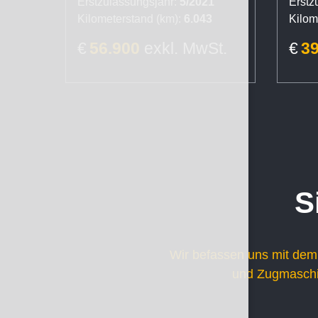
Erstzulassungsjahr:
5/2021
Erstz
Kilometerstand (km):
6.043
Kilom
€
56.900
exkl. MwSt.
€
3
S
Wir befassen uns mit dem
und Zugmaschin