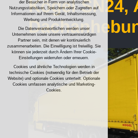
Kögel SN24, 
der Besucher in Form von analytischen
Aufrechterhaltung des Kontextes der Seite
Nutzungsstatistiken, Speichern oder Zugreifen auf
(Session): etwaige Anmeldungen, Sprachwahl
Informationen auf Ihrem Gerät, Inhaltsmessung,
usw.
Dachanhebu
Werbung und Produktentwicklung.
Optionale Cookies
Die Datenverantwortlichen werden unser
Unternehmen sowie unsere vertrauenswürdigen
analytisch für anonymisierte Verkehrsanalyse
Partner sein, mit denen wir kontinuierlich
Marketing-Cookies (Google, Seznam,
zusammenarbeiten. Die Einwilligung ist freiwillig. Sie
Facebook)
können sie jederzeit durch Ändern Ihrer Cookie-
Einstellungen widerrufen oder erneuern.
ALLE COOKIES AKZEPTIEREN
Cookies und ähnliche Technologien werden in
technische Cookies (notwendig für den Betrieb der
OPTIONALE ABLEHNEN
Website) und optionale Cookies unterteilt. Optionale
Cookies umfassen analytische und Marketing-
Cookies.