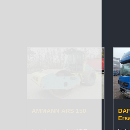
AMMANN ARS 150
DAF 
Ersa