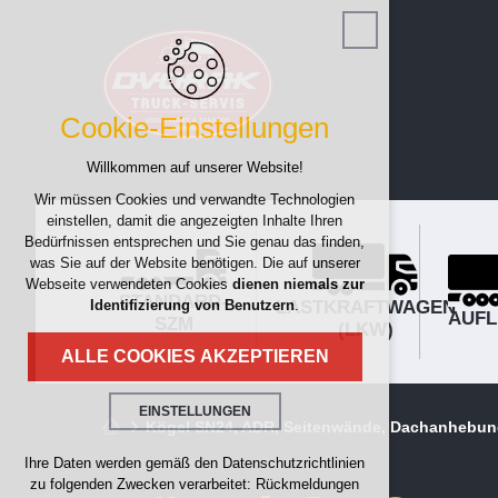
Cookie-Einstellungen
Willkommen auf unserer Website!
Wir müssen Cookies und verwandte Technologien
einstellen, damit die angezeigten Inhalte Ihren
Bedürfnissen entsprechen und Sie genau das finden,
was Sie auf der Website benötigen. Die auf unserer
Webseite verwendeten Cookies
dienen niemals zur
STANDARD-
LASTKRAFTWAGEN
Identifizierung von Benutzern
.
AUFL
SZM
(LKW)
ALLE COOKIES AKZEPTIEREN
EINSTELLUNGEN
Kögel SN24, ADR, Seitenwände, Dachanhebu
Technische Cookies
Ihre Daten werden gemäß den Datenschutzrichtlinien
zu folgenden Zwecken verarbeitet: Rückmeldungen
erforderlich für den Betrieb der Website