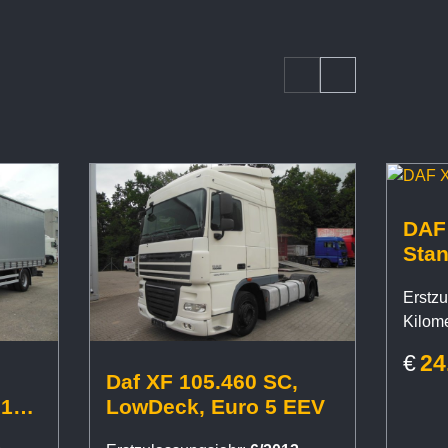
DAF 
Sta
Erstzu
Kilome
€
24
Daf XF 105.460 SC,
 19
LowDeck, Euro 5 EEV