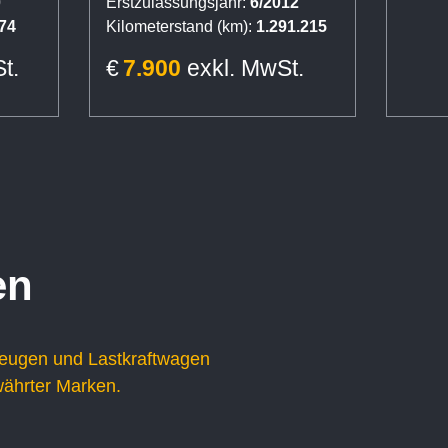
0
Erstzulassungsjahr:
6/2012
74
Kilometerstand (km):
1.291.215
t.
€
7.900
exkl. MwSt.
en
zeugen und Lastkraftwagen
währter Marken.