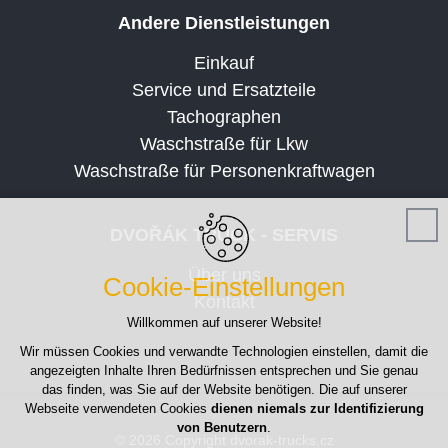
Andere Dienstleistungen
Einkauf
Service und Ersatzteile
Tachographen
Waschstraße für Lkw
Waschstraße für Personenkraftwagen
DVOŘÁK TRUCK - SERVIS
Über uns
Cookie-Einstellungen
Kontakt
Willkommen auf unserer Website!
Wir müssen Cookies und verwandte Technologien einstellen, damit die
angezeigten Inhalte Ihren Bedürfnissen entsprechen und Sie genau
das finden, was Sie auf der Website benötigen. Die auf unserer
Webseite verwendeten Cookies
dienen niemals zur Identifizierung
von Benutzern
.
© 2026 Copyright dvorak-trucks.cz