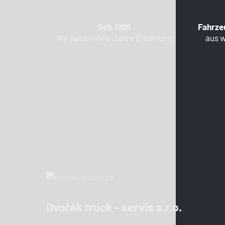
Seit 1996
Fahrze
Wir haben viele Jahre Erfahrung
aus 
Dvořák truck - servis s.r.o.