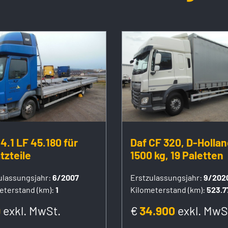
4.1 LF 45.180 für
Daf CF 320, D-Hollan
tzteile
1500 kg, 19 Paletten
ulassungsjahr:
6/2007
Erstzulassungsjahr:
9/202
eterstand (km):
1
Kilometerstand (km):
523.7
9
exkl. MwSt.
€
34.900
exkl. MwS