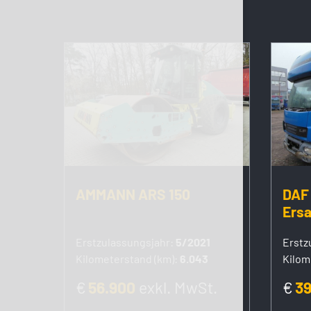
AMMANN ARS 150
DAF 
Ersa
Erstzulassungsjahr:
5/2021
Erstz
Kilometerstand (km):
6.043
Kilom
€
56.900
exkl. MwSt.
€
3