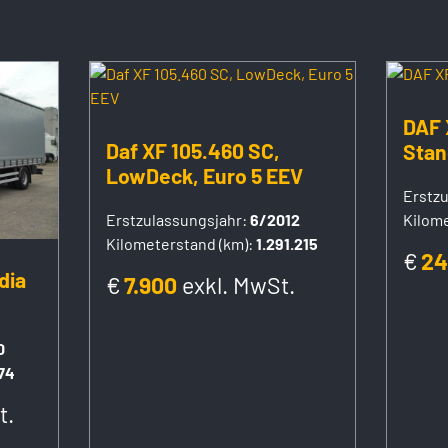
DAF 
Daf XF 105.460 SC,
Stan
LowDeck, Euro 5 EEV
Erstzu
Erstzulassungsjahr:
6/2012
Kilome
Kilometerstand (km):
1.291.215
€
24
dia
€
7.900
exkl. MwSt.
0
74
t.