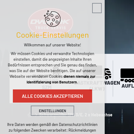
Cookie-Einstellungen
Willkommen auf unserer Website!
Wir müssen Cookies und verwandte Technologien
einstellen, damit die angezeigten Inhalte Ihren
Bedürfnissen entsprechen und Sie genau das finden,
was Sie auf der Website benötigen. Die auf unserer
Webseite verwendeten Cookies
dienen niemals zur
STANDARD-
LASTKRAFTWAGEN
Identifizierung von Benutzern
.
AUFL
SZM
(LKW)
ALLE COOKIES AKZEPTIEREN
EINSTELLUNGEN
Schwarzmüller SPA 3/E, 2 x Hebeachse
Technische Cookies
Ihre Daten werden gemäß den Datenschutzrichtlinien
zu folgenden Zwecken verarbeitet: Rückmeldungen
erforderlich für den Betrieb der Website