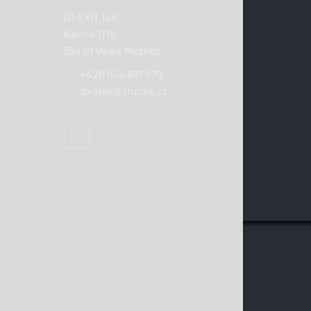
D1 EXIT 146
Karlov 1119
594 01 Velké Meziříčí
+420 604 897 679
dvorak@trucks.cz