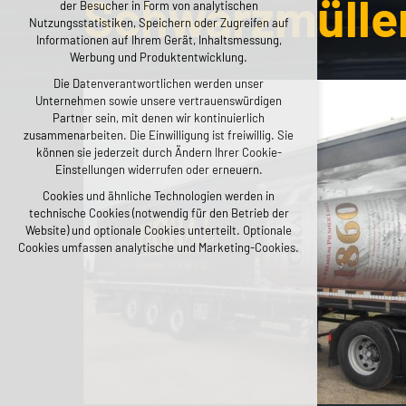
Schwarzmüller
der Besucher in Form von analytischen
Aufrechterhaltung des Kontextes der Seite
Nutzungsstatistiken, Speichern oder Zugreifen auf
(Session): etwaige Anmeldungen, Sprachwahl
Informationen auf Ihrem Gerät, Inhaltsmessung,
usw.
Werbung und Produktentwicklung.
Optionale Cookies
Die Datenverantwortlichen werden unser
Unternehmen sowie unsere vertrauenswürdigen
analytisch für anonymisierte Verkehrsanalyse
Partner sein, mit denen wir kontinuierlich
Marketing-Cookies (Google, Seznam, Facebook)
zusammenarbeiten. Die Einwilligung ist freiwillig. Sie
können sie jederzeit durch Ändern Ihrer Cookie-
ALLE COOKIES AKZEPTIEREN
Einstellungen widerrufen oder erneuern.
Cookies und ähnliche Technologien werden in
OPTIONALE ABLEHNEN
technische Cookies (notwendig für den Betrieb der
Website) und optionale Cookies unterteilt. Optionale
Cookies umfassen analytische und Marketing-Cookies.