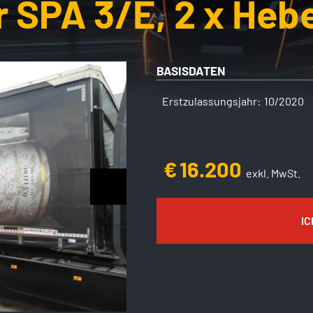
 SPA 3/E, 2 x Heb
BASISDATEN
Erstzulassungsjahr:
10/2020
€
16.200
exkl. MwSt.
IC