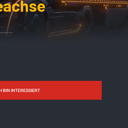
eachse
H BIN INTERESSIERT