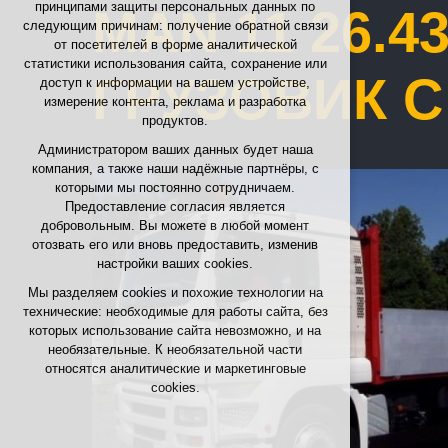
принципами защиты персональных данных по
MAN 11 26.
необходимы для функционирования сайта
следующим причинам: получение обратной связи
поддержание контекста страниц (session):
от посетителей в форме аналитической
возможные входы в аккаунт, выбор языка и
статистики использования сайта, сохранение или
т.п.
ГРУЗОВИК С
доступ к информации на вашем устройстве,
измерение контента, реклама и разработка
Необязательные cookies
продуктов.
аналитические — для анонимной оценки
Администратором ваших данных будет наша
посещаемости
компания, а также наши надёжные партнёры, с
маркетинговые cookies (Google, Seznam,
которыми мы постоянно сотрудничаем.
Facebook)
Предоставление согласия является
добровольным. Вы можете в любой момент
ПРИНЯТЬ ВСЕ ФАЙЛЫ COOKIE
отозвать его или вновь предоставить, изменив
настройки ваших cookies.
ОТКЛОНИТЬ НЕОБЯЗАТЕЛЬНЫЕ
Мы разделяем cookies и похожие технологии на
технические: необходимые для работы сайта, без
которых использование сайта невозможно, и на
необязательные. К необязательной части
относятся аналитические и маркетинговые
cookies.