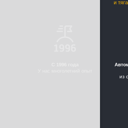
и тяг
С 1996 года
Авто
У нас многолетний опыт
из 