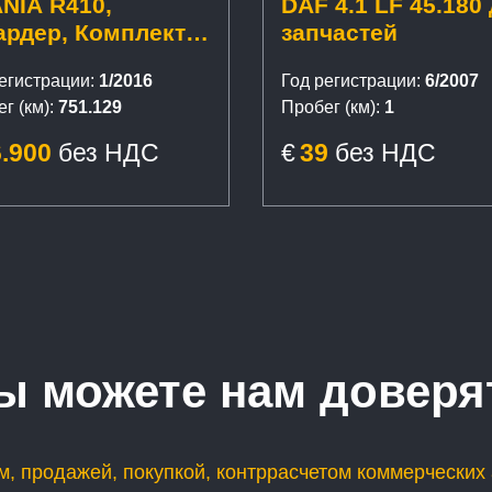
NIA R410,
DAF 4.1 LF 45.180
ардер, Комплект
запчастей
m3
егистрации:
1/2016
Год регистрации:
6/2007
г (км):
751.129
Пробег (км):
1
6.900
без НДС
€
39
без НДС
ы можете нам доверя
, продажей, покупкой, контррасчетом коммерческих 