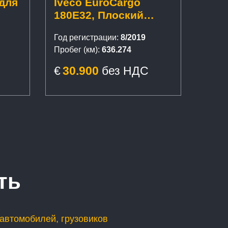
 для
Iveco EuroCargo
180E32, Плоский
кузов 9,3 м - 23
Год регистрации:
8/2019
палеты
Пробег (км):
636.274
€
30.900
без НДС
ть
автомобилей, грузовиков