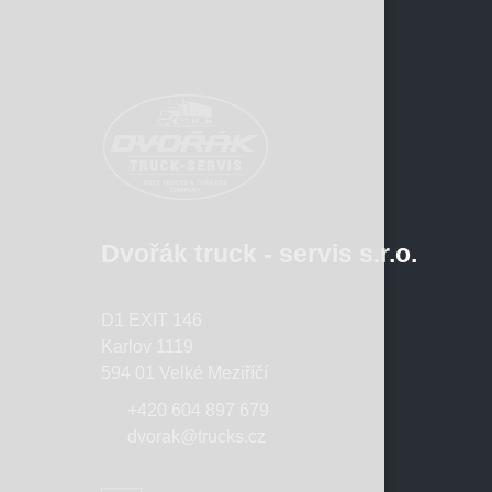
Dvořák truck - servis s.r.o.
D1 EXIT 146
Karlov 1119
594 01 Velké Meziříčí
+420 604 897 679
dvorak@trucks.cz