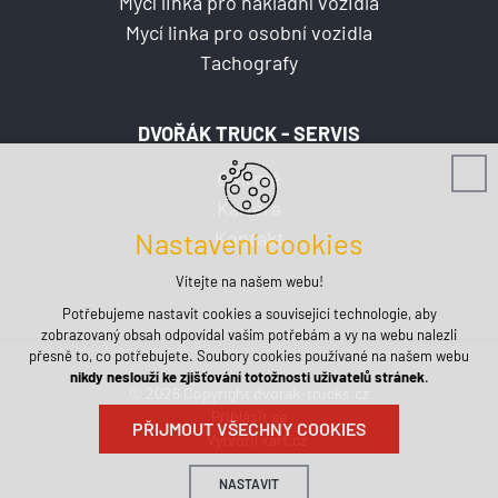
Mycí linka pro nákladní vozidla
Mycí linka pro osobní vozidla
Tachografy
DVOŘÁK TRUCK - SERVIS
O firmě
Kariéra
Kontakt
Nastavení cookies
Vítejte na našem webu!
Potřebujeme nastavit cookies a související technologie, aby
zobrazovaný obsah odpovídal vašim potřebám a vy na webu nalezli
přesně to, co potřebujete. Soubory cookies používané na našem webu
nikdy neslouží ke zjišťování totožnosti uživatelů stránek
.
© 2026 Copyright dvorak-trucks.cz
Přihlásit se
PŘIJMOUT VŠECHNY COOKIES
Vytvořil xart.cz
NASTAVIT