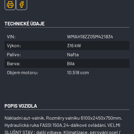
TECHNICKÉ ÚDAJE
VIN:
WMAH18ZZ05M421834
Výkon:
316 kW
Palivo:
Nafta
Barva:
Bílá
Objem motoru:
10.518 ccm
POPIS VOZIDLA
Nákladní aut-valník, Rozměry valníku 6100x2450x750mm,
Hydraulická ruka FASSI 150A.24-dálkové ovládání, VELMI
SLUŠNÝ STAV.; další výbava: Klimatizace, pérování ocel /