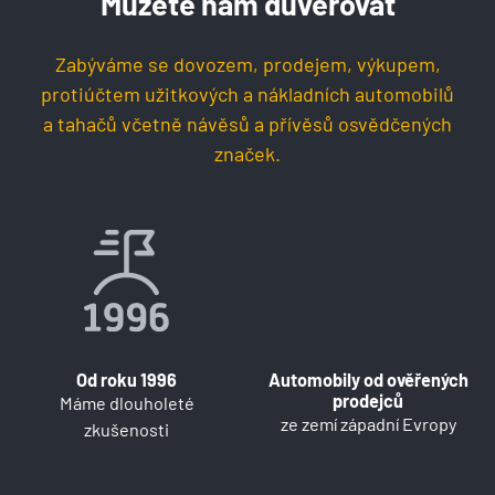
Můžete nám důvěřovat
Zabýváme se dovozem, prodejem, výkupem,
protiúčtem užitkových a nákladních automobilů
a tahačů včetně návěsů a přívěsů osvědčených
značek.
Od roku 1996
Automobily od ověřených
prodejců
Máme dlouholeté
ze zemí západní Evropy
zkušenosti