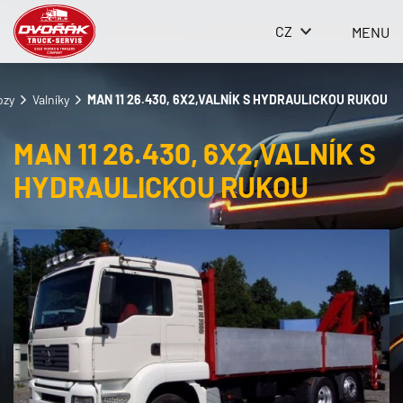
CZ
MENU
ozy
Valníky
MAN 11 26.430, 6X2,VALNÍK S HYDRAULICKOU RUKOU
MAN 11 26.430, 6X2,VALNÍK S
HYDRAULICKOU RUKOU