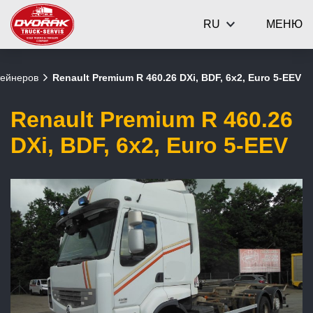
RU
МЕНЮ
тейнеров
Renault Premium R 460.26 DXi, BDF, 6x2, Euro 5-EEV
Renault Premium R 460.26
DXi, BDF, 6x2, Euro 5-EEV