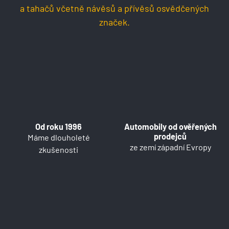
a tahačů včetně návěsů a přívěsů osvědčených
značek.
Od roku 1996
Automobily od ověřených
prodejců
Máme dlouholeté
ze zemí západní Evropy
zkušenosti