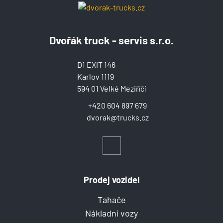
Dvořák truck - servis s.r.o.
D1 EXIT 146
Karlov 1119
594 01 Velké Meziříčí
+420 604 897 679
dvorak@trucks.cz
Prodej vozidel
Tahače
Nákladní vozy