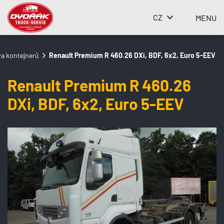
CZ
MENU
va kontejnerů
Renault Premium R 460.26 DXi, BDF, 6x2, Euro 5-EEV
Renault Premium R 460.26
DXi, BDF, 6x2, Euro 5-EEV