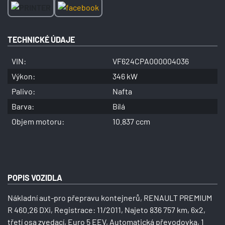
TECHNICKÉ ÚDAJE
VIN:
VF624CPA000004036
Výkon:
346 kW
Palivo:
Nafta
Barva:
Bílá
Objem motoru:
10.837 ccm
POPIS VOZIDLA
Nákladní aut-pro přepravu kontejnerů, RENAULT PREMIUM
R 460.26 DXi, Registrace: 11/2011, Najeto 836 757 km, 6x2,
třetí osa zvedací, Euro 5 EEV, Automatická převodovka, 1