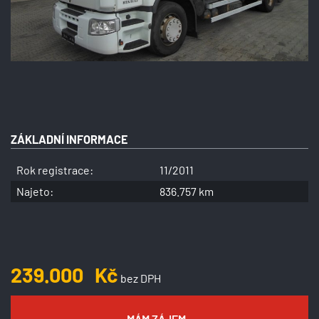
ZÁKLADNÍ INFORMACE
Rok registrace:
11/2011
Najeto:
836.757 km
239.000
Kč
bez DPH
MÁM ZÁJEM