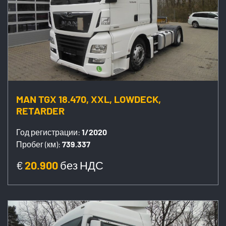
MAN TGX 18.470, XXL, LOWDECK,
RETARDER
Год регистрации:
1/2020
Пробег (км):
739.337
€
20.900
без НДС