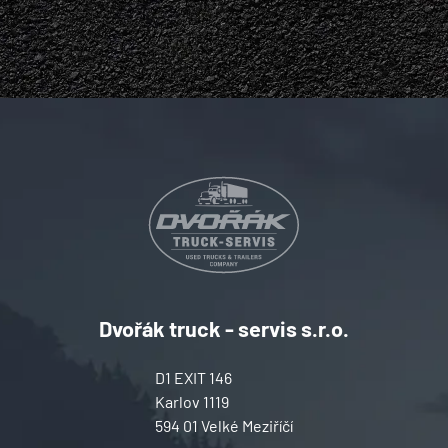
Dvořák truck - servis s.r.o.
D1 EXIT 146
Karlov 1119
594 01 Velké Meziříčí