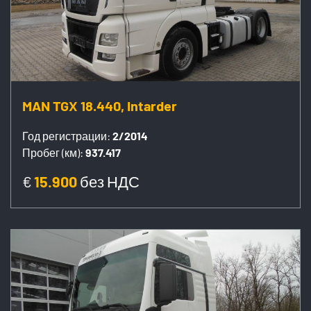
MAN TGX 18.440, Intarder
Год регистрации:
2/2014
Пробег (км):
937.417
€
15.900
без НДС