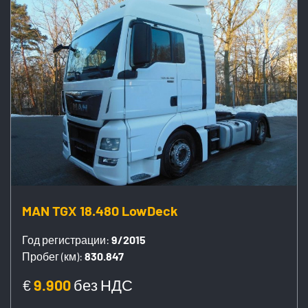
MAN TGX 18.480 LowDeck
Год регистрации:
9/2015
Пробег (км):
830.847
€
9.900
без НДС