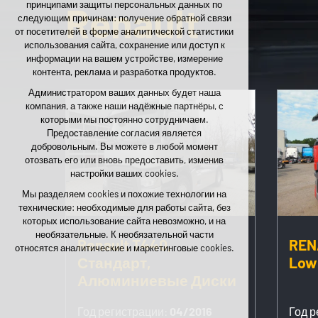
принципами защиты персональных данных по
Renault
необходимы для функционирования сайта
следующим причинам: получение обратной связи
поддержание контекста страниц (session):
от посетителей в форме аналитической статистики
возможные входы в аккаунт, выбор языка и
использования сайта, сохранение или доступ к
т.п.
информации на вашем устройстве, измерение
контента, реклама и разработка продуктов.
Необязательные cookies
Администратором ваших данных будет наша
аналитические — для анонимной оценки
компания, а также наши надёжные партнёры, с
посещаемости
которыми мы постоянно сотрудничаем.
маркетинговые cookies (Google, Seznam,
Предоставление согласия является
Facebook)
добровольным. Вы можете в любой момент
отозвать его или вновь предоставить, изменив
ПРИНЯТЬ ВСЕ ФАЙЛЫ COOKIE
настройки ваших cookies.
Мы разделяем cookies и похожие технологии на
ОТКЛОНИТЬ НЕОБЯЗАТЕЛЬНЫЕ
технические: необходимые для работы сайта, без
которых использование сайта невозможно, и на
необязательные. К необязательной части
Renault T440,
REN
относятся аналитические и маркетинговые cookies.
Стандарт,
Low
Алюминиевые Диски
Год регистрации:
04/2016
Год р