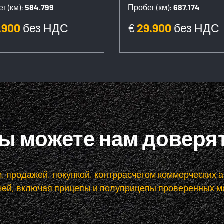
г (км):
584.799
Пробег (км):
687.174
.900
без НДС
€
29.900
без НДС
ы можете нам доверя
 продажей, покупкой, контррасчетом коммерческих а
чей, включая прицепы и полуприцепы проверенных м