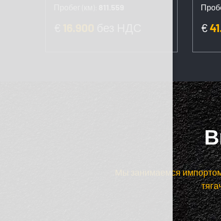
Пробег (км):
811.559
Пробе
€
16.900
без НДС
€
41
В
Мы занимаемся импортом,
тяга