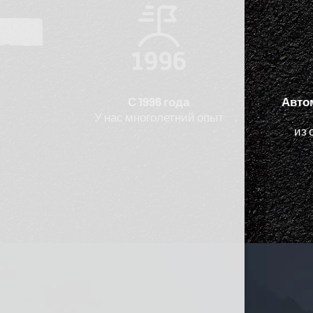
С 1996 года
Авто
У нас многолетний опыт
из 