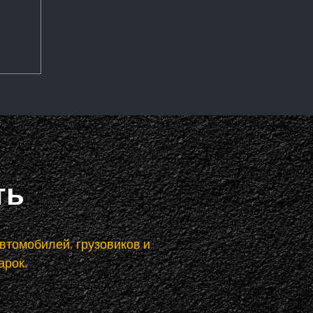
ть
втомобилей, грузовиков и
арок.