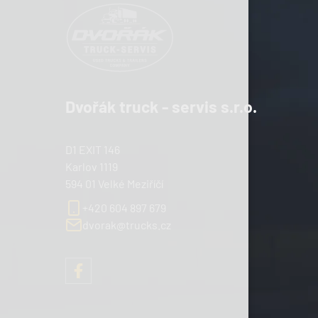
Dvořák truck - servis s.r.o.
D1 EXIT 146
Karlov 1119
594 01 Velké Meziříčí
+420 604 897 679
dvorak@trucks.cz