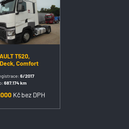
AULT T520,
Deck, Comfort
egistrace:
6/2017
o:
687.174 km
.000
Kč
bez DPH