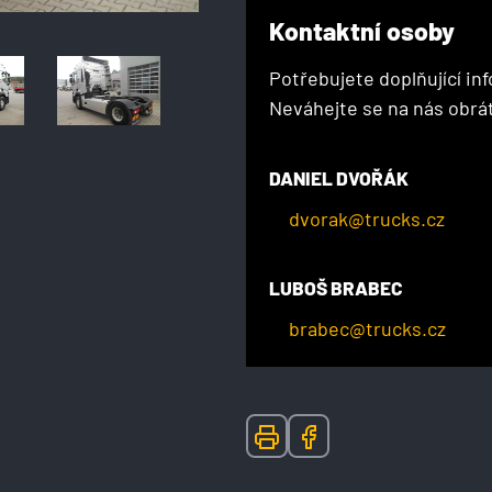
Kontaktní osoby
Potřebujete doplňující in
Neváhejte se na nás obrát
DANIEL DVOŘÁK
dvorak@trucks.cz
LUBOŠ BRABEC
brabec@trucks.cz