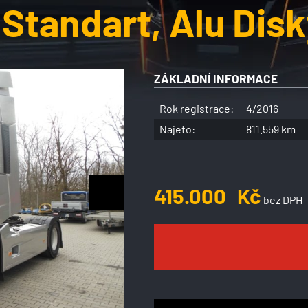
Standart, Alu Disk
ZÁKLADNÍ INFORMACE
Rok registrace:
4/2016
Najeto:
811.559 km
415.000
Kč
bez DPH