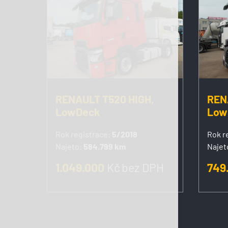
RENAULT T520 HIGH,
REN
LowDeck
Low
Rok registrace:
5/2018
Rok r
Najeto:
584.799 km
Najet
1.049.000
Kč
bez DPH
749