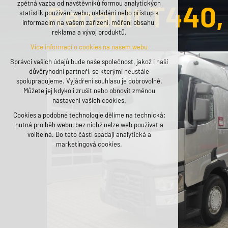
zpětná vazba od návštěvníků formou analytických
Renault T440, 
udržení kontextu stránek (session): případná
statistik používání webu, ukládání nebo přístup k
přihlášení, volby jazyka, apod.
informacím na vašem zařízení, měření obsahu,
reklama a vývoj produktů.
Volitelná cookies
Více informací o cookies na našem webu
analytická pro anonymizované vyhodnocení
návštěvnosti
Správci vašich údajů bude naše společnost, jakož i naši
marketingová cookies (Google, Seznam,
důvěryhodní partneři, se kterými neustále
Facebook)
spolupracujeme. Vyjádření souhlasu je dobrovolné.
Můžete jej kdykoli zrušit nebo obnovit změnou
Více informací o cookies na našem webu
nastavení vašich cookies.
Cookies a podobné technologie dělíme na technická:
PŘIJMOUT VŠECHNY COOKIES
nutná pro běh webu, bez nichž nelze web používat a
volitelná. Do této části spadají analytická a
ODMÍTNOUT VOLITELNÁ
marketingová cookies.