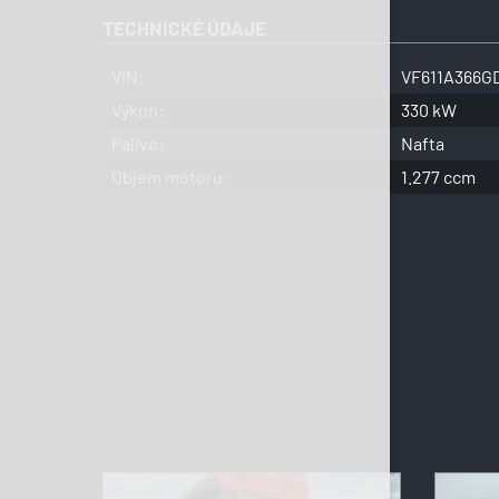
TECHNICKÉ ÚDAJE
VIN:
VF611A366G
Výkon:
330 kW
Palivo:
Nafta
Objem motoru:
1.277 ccm