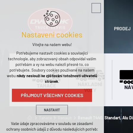
PRODEJ
Nastavení cookies
Vítejte na našem webu!
Potřebujeme nastavit cookies a související
technologie, aby zobrazovaný obsah odpovídal vašim
potřebám a vy na webu nalezli přesně to, co
potřebujete. Soubory cookies používané na našem
webu
nikdy neslouží ke zjišťování totožnosti uživatelů
stránek
.
NÁKLADNÍ
TAHAČE
NÁ
VOZY
PŘIJMOUT VŠECHNY COOKIES
NASTAVIT
Tahače
Renault
Renault T440, Standart, Alu D
Technická cookies
Vaše údaje zpracováváme v souladu se zásadami
ochrany osobních údajů z důvodu následujících potřeb:
nutná pro provozování webu