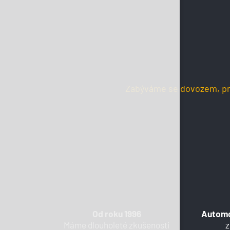
Zabýváme se dovozem, pro
Od roku 1996
Automo
Máme dlouholeté zkušenosti
z