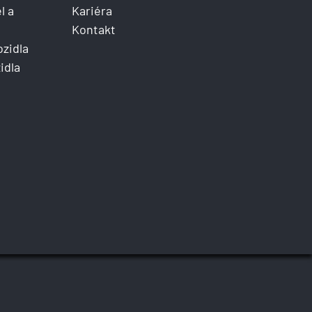
l a
Kariéra
Kontakt
ozidla
idla