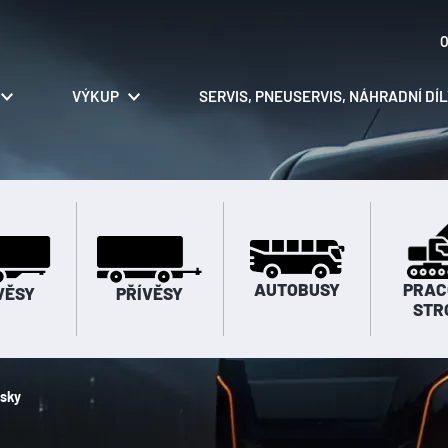
O
VÝKUP
SERVIS, PNEUSERVIS, NÁHRADNÍ DÍ
AUTOBUSY
PRAC
VĚSY
PŘÍVĚSY
STR
isky