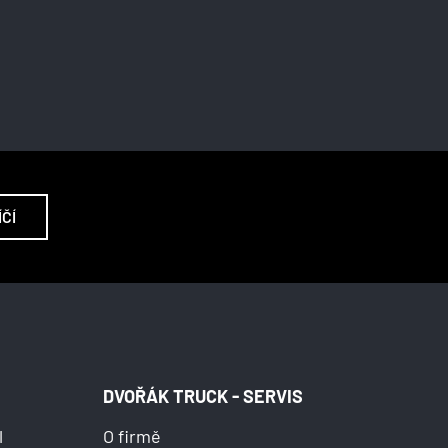
ÍČÍ
DVOŘÁK TRUCK - SERVIS
l
O firmě