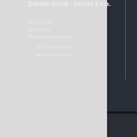
Dvořák truck - servis s.r.o.
D1 EXIT 146
Karlov 1119
594 01 Velké Meziříčí
+420 604 897 679
dvorak@trucks.cz