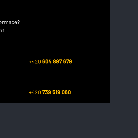
formace?
it.
+420
604 897 679
+420
739 519 060