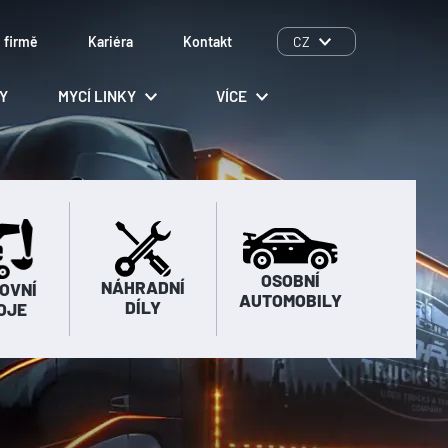
 firmě
Kariéra
Kontakt
CZ
LY
MYCÍ LINKY
VÍCE
OSOBNÍ
NÁHRADNÍ
OVNÍ
AUTOMOBILY
DÍLY
OJE