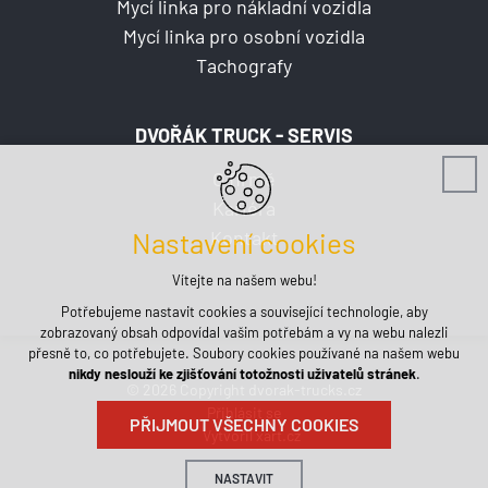
Mycí linka pro nákladní vozidla
Mycí linka pro osobní vozidla
Tachografy
DVOŘÁK TRUCK - SERVIS
O firmě
Kariéra
Kontakt
Nastavení cookies
Vítejte na našem webu!
Potřebujeme nastavit cookies a související technologie, aby
zobrazovaný obsah odpovídal vašim potřebám a vy na webu nalezli
přesně to, co potřebujete. Soubory cookies používané na našem webu
nikdy neslouží ke zjišťování totožnosti uživatelů stránek
.
© 2026 Copyright dvorak-trucks.cz
Přihlásit se
PŘIJMOUT VŠECHNY COOKIES
Vytvořil xart.cz
NASTAVIT