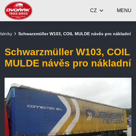
CZ
MENU
Valníky
Schwarzmüller W103, COIL MULDE návěs pro nákladní
Schwarzmüller W103, COIL
MULDE návěs pro nákladní