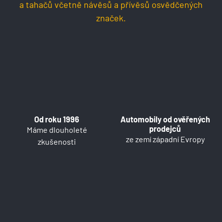
a tahačů včetně návěsů a přívěsů osvědčených
značek.
Od roku 1996
Automobily od ověřených
prodejců
Máme dlouholeté
ze zemí západní Evropy
zkušenosti