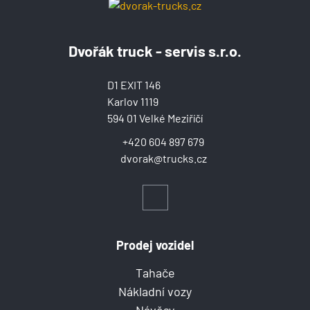
Dvořák truck - servis s.r.o.
D1 EXIT 146
Karlov 1119
594 01 Velké Meziříčí
+420 604 897 679
dvorak@trucks.cz
Prodej vozidel
Tahače
Nákladní vozy
Návěsy