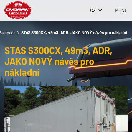
CZ
MENU
Sklápěče
STAS S300CX, 49m3, ADR, JAKO NOVÝ návěs pro nákladní
STAS S300CX, 49m3, ADR,
JAKO NOVÝ návěs pro
nákladní