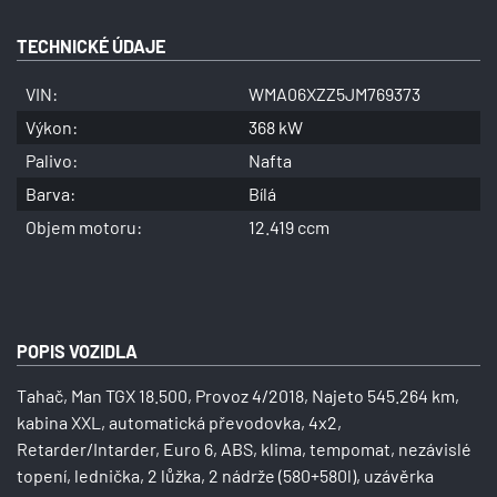
TECHNICKÉ ÚDAJE
VIN:
WMA06XZZ5JM769373
Výkon:
368 kW
Palivo:
Nafta
Barva:
Bílá
Objem motoru:
12.419 ccm
POPIS VOZIDLA
Tahač, Man TGX 18.500, Provoz 4/2018, Najeto 545.264 km,
kabina XXL, automatická převodovka, 4x2,
Retarder/Intarder, Euro 6, ABS, klima, tempomat, nezávislé
topení, lednička, 2 lůžka, 2 nádrže (580+580l), uzávěrka