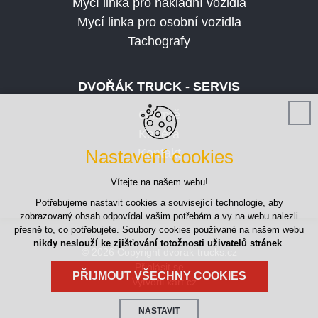
Mycí linka pro nákladní vozidla
Mycí linka pro osobní vozidla
Tachografy
DVOŘÁK TRUCK - SERVIS
O firmě
Kariéra
Nastavení cookies
Kontakt
Vítejte na našem webu!
Potřebujeme nastavit cookies a související technologie, aby
zobrazovaný obsah odpovídal vašim potřebám a vy na webu nalezli
přesně to, co potřebujete. Soubory cookies používané na našem webu
nikdy neslouží ke zjišťování totožnosti uživatelů stránek
.
© 2026 Copyright dvorak-trucks.cz
Přihlásit se
PŘIJMOUT VŠECHNY COOKIES
Vytvořil xart.cz
NASTAVIT