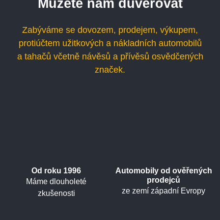
Můžete nám důvěřovat
Zabýváme se dovozem, prodejem, výkupem,
protiúčtem užitkových a nákladních automobilů
a tahačů včetně návěsů a přívěsů osvědčených
značek.
Od roku 1996
Automobily od ověřených
prodejců
Máme dlouholeté
ze zemí západní Evropy
zkušenosti