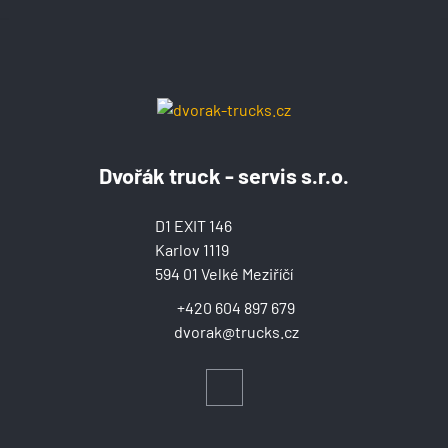
Dvořák truck - servis s.r.o.
D1 EXIT 146
Karlov 1119
594 01 Velké Meziříčí
+420 604 897 679
dvorak@trucks.cz