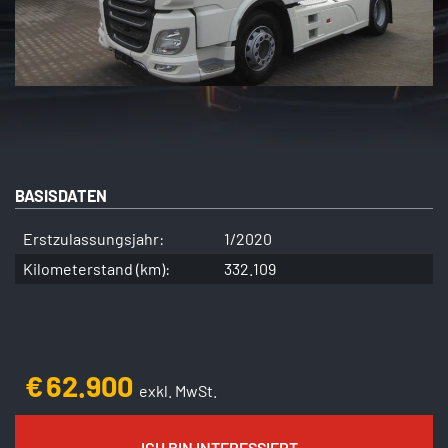
BASISDATEN
Erstzulassungsjahr:
1/2020
Kilometerstand (km):
332.109
€
62.900
exkl. MwSt.
ICH BIN INTERESSIERT