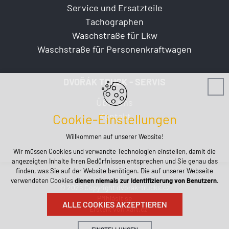
Service und Ersatzteile
Tachographen
Waschstraße für Lkw
Waschstraße für Personenkraftwagen
DVOŘÁK TRUCK - SERVIS
Über uns
Kontakt
Cookie-Einstellungen
Willkommen auf unserer Website!
Wir müssen Cookies und verwandte Technologien einstellen, damit die
angezeigten Inhalte Ihren Bedürfnissen entsprechen und Sie genau das
finden, was Sie auf der Website benötigen. Die auf unserer Webseite
verwendeten Cookies
dienen niemals zur Identifizierung von Benutzern
.
© 2026 Copyright dvorak-trucks.cz
Přihlásit se
ALLE COOKIES AKZEPTIEREN
Erstellt von xart.cz