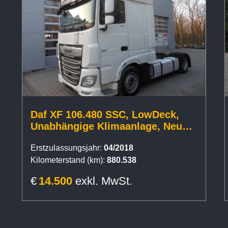
Daf XF 106.480 SSC, LowDeck,
Unabhängige Klimaanlage, Neues
Tacho GEN2
Erstzulassungsjahr:
04/2018
Kilometerstand (km):
880.538
€
14.500
exkl. MwSt.