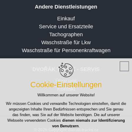
Andere Dienstleistungen
Einkauf
Service und Ersatzteile
Tachographen
Waschstraße für Lkw
Waschstraße für Personenkraftwagen
DVOŘÁK TRUCK - SERVIS
Über uns
Cookie-Einstellungen
Kontakt
Willkommen auf unserer Website!
Wir müssen Cookies und verwandte Technologien einstellen, damit die
angezeigten Inhalte Ihren Bedürfnissen entsprechen und Sie genau
das finden, was Sie auf der Website benötigen. Die auf unserer
Webseite verwendeten Cookies
dienen niemals zur Identifizierung
von Benutzern
.
© 2026 Copyright dvorak-trucks.cz