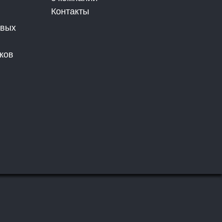
Контакты
овых
ков