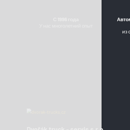
С 1996 года
Авто
У нас многолетний опыт
из 
Dvořák truck - servis s.r.o.