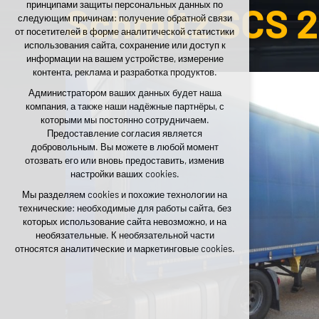
принципами защиты персональных данных по
Schmitz SCS 
необходимы для функционирования сайта
следующим причинам: получение обратной связи
поддержание контекста страниц (session):
от посетителей в форме аналитической статистики
возможные входы в аккаунт, выбор языка и
использования сайта, сохранение или доступ к
т.п.
информации на вашем устройстве, измерение
контента, реклама и разработка продуктов.
Необязательные cookies
Администратором ваших данных будет наша
аналитические — для анонимной оценки
компания, а также наши надёжные партнёры, с
посещаемости
которыми мы постоянно сотрудничаем.
маркетинговые cookies (Google, Seznam,
Предоставление согласия является
Facebook)
добровольным. Вы можете в любой момент
отозвать его или вновь предоставить, изменив
ПРИНЯТЬ ВСЕ ФАЙЛЫ COOKIE
настройки ваших cookies.
Мы разделяем cookies и похожие технологии на
ОТКЛОНИТЬ НЕОБЯЗАТЕЛЬНЫЕ
технические: необходимые для работы сайта, без
которых использование сайта невозможно, и на
необязательные. К необязательной части
относятся аналитические и маркетинговые cookies.