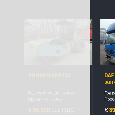
AMMANN ARS 150
DAF 
зап
Год регистрации:
5/2021
Год р
Пробег (км):
6.043
Пробе
€
56.900
без НДС
€
3