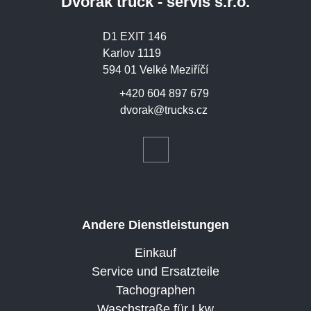
Dvořák truck - servis s.r.o.
D1 EXIT 146
Karlov 1119
594 01 Velké Meziříčí
+420 604 897 679
dvorak@trucks.cz
Andere Dienstleistungen
Einkauf
Service und Ersatzteile
Tachographen
Waschstraße für Lkw