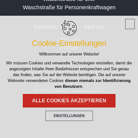
Waschstraße für Personenkraftwagen
DVOŘÁK TRUCK - SERVIS
Über uns
Cookie-Einstellungen
Kontakt
Willkommen auf unserer Website!
Wir müssen Cookies und verwandte Technologien einstellen, damit die
angezeigten Inhalte Ihren Bedürfnissen entsprechen und Sie genau
das finden, was Sie auf der Website benötigen. Die auf unserer
Webseite verwendeten Cookies
dienen niemals zur Identifizierung
von Benutzern
.
© 2026 Copyright dvorak-trucks.cz
Přihlásit se
ALLE COOKIES AKZEPTIEREN
Erstellt von xart.cz
EINSTELLUNGEN
Technische Cookies
erforderlich für den Betrieb der Website