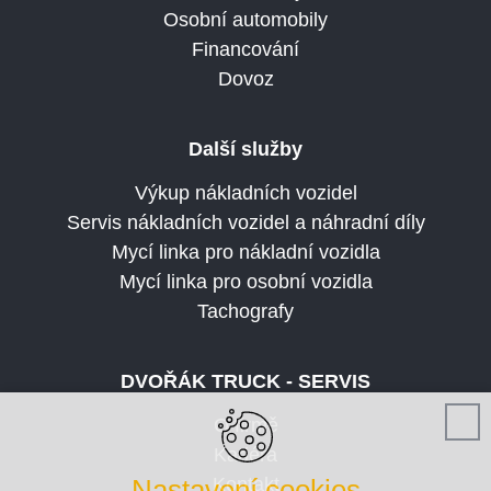
Osobní automobily
Financování
Dovoz
Další služby
Výkup nákladních vozidel
Servis nákladních vozidel a náhradní díly
Mycí linka pro nákladní vozidla
Mycí linka pro osobní vozidla
Tachografy
DVOŘÁK TRUCK - SERVIS
O firmě
Kariéra
Nastavení cookies
Kontakt