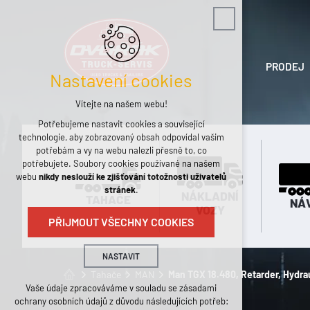
PRODEJ
Nastavení cookies
Vítejte na našem webu!
Potřebujeme nastavit cookies a související
technologie, aby zobrazovaný obsah odpovídal vašim
potřebám a vy na webu nalezli přesně to, co
potřebujete. Soubory cookies používané na našem
webu
nikdy neslouží ke zjišťování totožnosti uživatelů
stránek
.
NÁKLADNÍ
TAHAČE
NÁ
VOZY
PŘIJMOUT VŠECHNY COOKIES
NASTAVIT
Tahače
MAN
Man TGX 18.480, Retarder, Hydra
Technická cookies
Vaše údaje zpracováváme v souladu se zásadami
ochrany osobních údajů z důvodu následujících potřeb:
nutná pro provozování webu