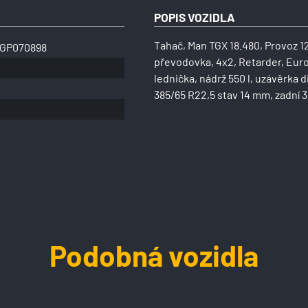
POPIS VOZIDLA
Tahač, Man TGX 18.480, Provoz 1
GP070898
převodovka, 4x2, Retarder, Euro 
lednička, nádrž 550 l, uzávěrka d
385/65 R22,5 stav 14 mm, zadní 
Podobná vozidla