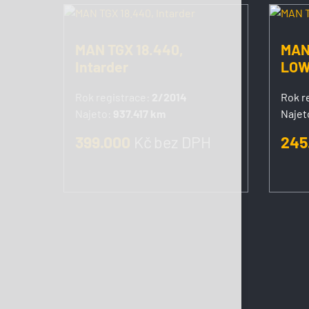
MAN TGX 18.440,
MAN
Intarder
LOW
Rok registrace:
2/2014
Rok r
Najeto:
937.417 km
Najet
399.000
Kč
bez DPH
245