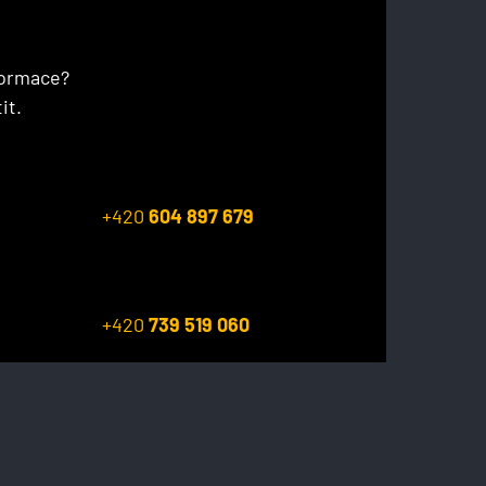
formace?
it.
+420
604 897 679
+420
739 519 060