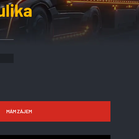
ulika
MÁM ZÁJEM