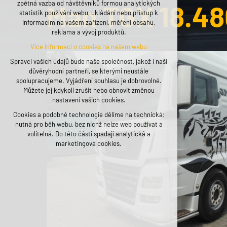
zpětná vazba od návštěvníků formou analytických
Man TGX 18.480
udržení kontextu stránek (session): případná
statistik používání webu, ukládání nebo přístup k
přihlášení, volby jazyka, apod.
informacím na vašem zařízení, měření obsahu,
reklama a vývoj produktů.
Volitelná cookies
Více informací o cookies na našem webu
analytická pro anonymizované vyhodnocení
návštěvnosti
Správci vašich údajů bude naše společnost, jakož i naši
marketingová cookies (Google, Seznam,
důvěryhodní partneři, se kterými neustále
Facebook)
spolupracujeme. Vyjádření souhlasu je dobrovolné.
Můžete jej kdykoli zrušit nebo obnovit změnou
Více informací o cookies na našem webu
nastavení vašich cookies.
Cookies a podobné technologie dělíme na technická:
PŘIJMOUT VŠECHNY COOKIES
nutná pro běh webu, bez nichž nelze web používat a
volitelná. Do této části spadají analytická a
ODMÍTNOUT VOLITELNÁ
marketingová cookies.