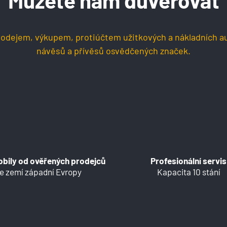
Můžete nám důvěřovat
dejem, výkupem, protiúčtem užitkových a nákladních a
návěsů a přívěsů osvědčených značek.
bily od ověřených prodejců
Profesionální servis
e zemí západní Evropy
Kapacita 10 stání