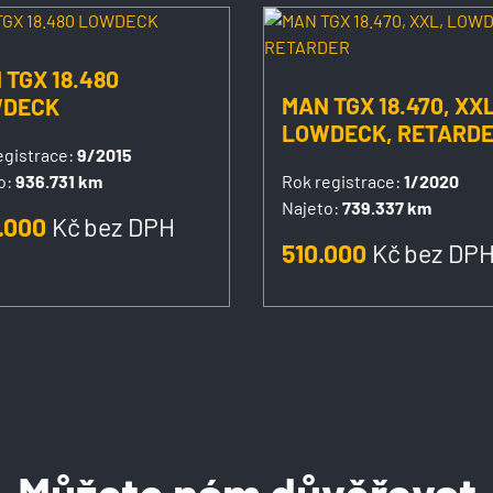
 TGX 18.480
MAN TGX 18.470, XXL
DECK
LOWDECK, RETARD
egistrace:
9/2015
o:
936.731 km
Rok registrace:
1/2020
Najeto:
739.337 km
.000
Kč
bez DPH
510.000
Kč
bez DP