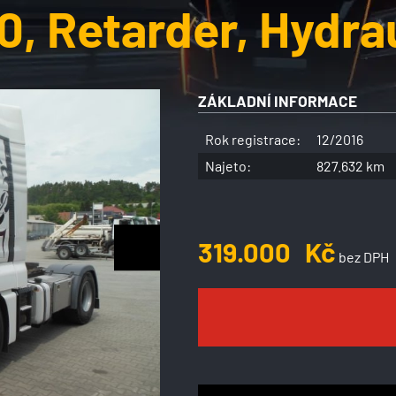
, Retarder, Hydra
ZÁKLADNÍ INFORMACE
Rok registrace:
12/2016
Najeto:
827.632 km
319.000
Kč
bez DPH