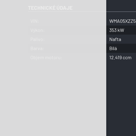
TECHNICKÉ ÚDAJE
VIN:
WMA05XZZ5
Výkon:
353 kW
Palivo:
Nafta
Barva:
Bílá
Objem motoru:
12.419 ccm