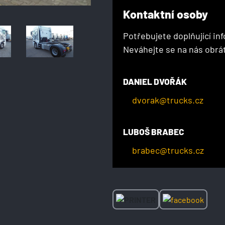
Kontaktní osoby
Potřebujete doplňující in
Neváhejte se na nás obrát
DANIEL DVOŘÁK
dvorak@trucks.cz
LUBOŠ BRABEC
brabec@trucks.cz