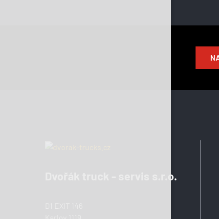
NA
Dvořák truck - servis s.r.o.
D1 EXIT 146
Karlov 1119