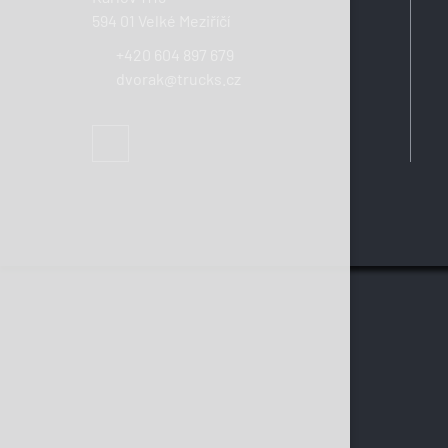
594 01 Velké Meziříčí
+420 604 897 679
dvorak@trucks.cz