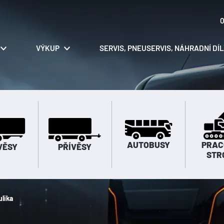
O
VÝKUP
SERVIS, PNEUSERVIS, NÁHRADNÍ DÍ
AUTOBUSY
PRAC
VĚSY
PŘÍVĚSY
STR
ulika