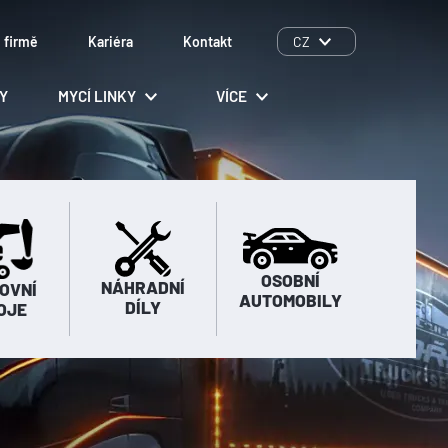
 firmě
Kariéra
Kontakt
CZ
LY
MYCÍ LINKY
VÍCE
OSOBNÍ
NÁHRADNÍ
OVNÍ
AUTOMOBILY
DÍLY
OJE