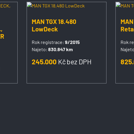
MAN TGX 18.480
MAN 
,
LowDeck
Reta
ER
Rok registrace:
9/2015
Rok re
Najeto:
830.847 km
Najeto
245.000
Kč
bez DPH
825
H