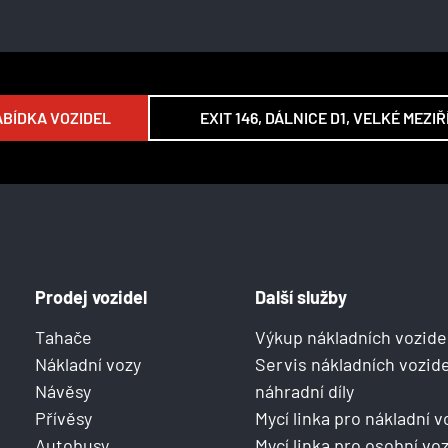
BÍDKA VOZIDEL
EXIT 146, DÁLNICE D1, VELKÉ MEZIŘ
Prodej vozidel
Další služby
Tahače
Výkup nákladních vozide
Nákladní vozy
Servis nákladních vozide
Návěsy
náhradní díly
Přívěsy
Mycí linka pro nákladní v
Autobusy
Mycí linka pro osobní voz