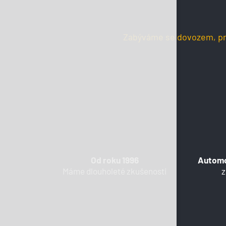
Zabýváme se dovozem, pro
Od roku 1996
Automo
Máme dlouholeté zkušenosti
z