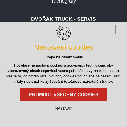
Tachografy
DVOŘÁK TRUCK - SERVIS
O firmě
Kariéra
Nastavení cookies
Kontakt
Vítejte na našem webu!
Potřebujeme nastavit cookies a související technologie, aby
zobrazovaný obsah odpovídal vašim potřebám a vy na webu nalezli
přesně to, co potřebujete. Soubory cookies používané na našem webu
nikdy neslouží ke zjišťování totožnosti uživatelů stránek
.
© 2026 Copyright dvorak-trucks.cz
Přihlásit se
PŘIJMOUT VŠECHNY COOKIES
Vytvořil xart.cz
NASTAVIT
Technická cookies