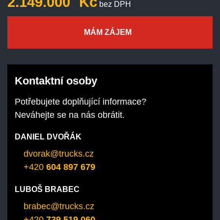
2.149.000
Kč
bez DPH
MÁM ZÁJEM
Kontaktní osoby
Potřebujete doplňující informace?
Neváhejte se na nás obrátit.
DANIEL DVOŘÁK
dvorak@trucks.cz
+420
604 897 679
LUBOŠ BRABEC
brabec@trucks.cz
+420
739 519 060