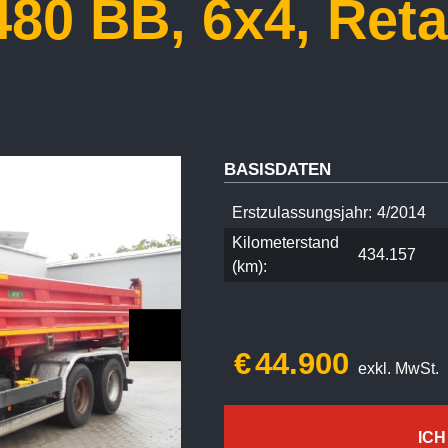
80 BB, 6x4, Reta
BASISDATEN
Erstzulassungsjahr:
4/2014
Kilometerstand
434.157
(km):
€
44.900
exkl. MwSt.
ICH