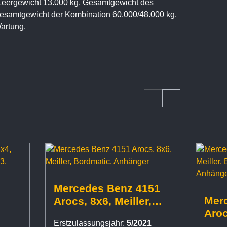
Leergewicht 13.000 kg, Gesamtgewicht des
esamtgewicht der Kombination 60.000/48.000 kg.
 Wartung.
Mercedes Benz 4151
Mer
Arocs, 8x6, Meiller,
Aroc
Bordmatic, Anhänger
Erstzulassungsjahr:
5/2021
,
Bord