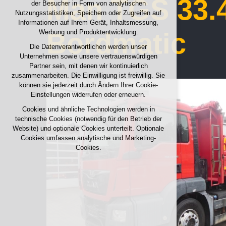
Man TGS 33.4
der Besucher in Form von analytischen
Aufrechterhaltung des Kontextes der Seite
Nutzungsstatistiken, Speichern oder Zugreifen auf
(Session): etwaige Anmeldungen, Sprachwahl
Informationen auf Ihrem Gerät, Inhaltsmessung,
usw.
Bordmatic
Werbung und Produktentwicklung.
Optionale Cookies
Die Datenverantwortlichen werden unser
Unternehmen sowie unsere vertrauenswürdigen
analytisch für anonymisierte Verkehrsanalyse
Partner sein, mit denen wir kontinuierlich
Marketing-Cookies (Google, Seznam,
zusammenarbeiten. Die Einwilligung ist freiwillig. Sie
Facebook)
können sie jederzeit durch Ändern Ihrer Cookie-
Einstellungen widerrufen oder erneuern.
ALLE COOKIES AKZEPTIEREN
Cookies und ähnliche Technologien werden in
technische Cookies (notwendig für den Betrieb der
OPTIONALE ABLEHNEN
Website) und optionale Cookies unterteilt. Optionale
Cookies umfassen analytische und Marketing-
Cookies.