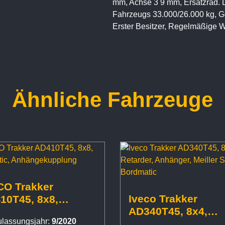
mm, Achse 3 9 mm, Ersatzrad. 
Fahrzeugs 33.000/26.000 kg, G
Erster Besitzer, Regelmäßige
Ähnliche Fahrzeuge
CO Trakker
Iveco Trakker
10T45, 8x8,
AD340T45, 8x4,
dmatic,
ulassungsjahr:
9/2020
Retarder, Anhänger
ängekupplung