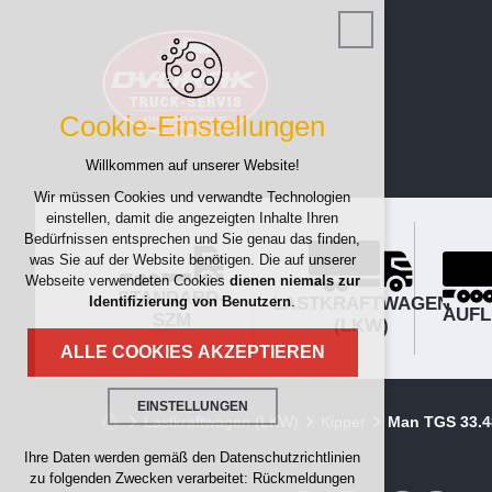
Cookie-Einstellungen
Willkommen auf unserer Website!
Wir müssen Cookies und verwandte Technologien
einstellen, damit die angezeigten Inhalte Ihren
Bedürfnissen entsprechen und Sie genau das finden,
was Sie auf der Website benötigen. Die auf unserer
Webseite verwendeten Cookies
dienen niemals zur
STANDARD-
LASTKRAFTWAGEN
Identifizierung von Benutzern
.
AUFL
SZM
(LKW)
ALLE COOKIES AKZEPTIEREN
EINSTELLUNGEN
Lastkraftwagen (LKW)
Kipper
Man TGS 33.48
Technische Cookies
Ihre Daten werden gemäß den Datenschutzrichtlinien
zu folgenden Zwecken verarbeitet: Rückmeldungen
erforderlich für den Betrieb der Website