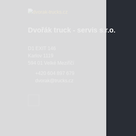
Dvořák truck - servis s.r.o.
D1 EXIT 146
Karlov 1119
594 01 Velké Meziříčí
+420 604 897 679
dvorak@trucks.cz