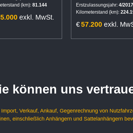
eterstand (km):
81.144
Erstzulassungsjahr:
4/201
Meiller S3, Bordma
Kilometerstand (km):
224.1
15.000
exkl. MwSt.
€
57.200
exkl. MwS
ie können uns vertrau
 Import, Verkauf, Ankauf, Gegenrechnung von Nutzfahr
en, einschließlich Anhängern und Sattelanhängern be