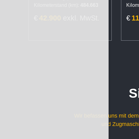
Kilometerstand (km):
484.663
Kilom
€
42.900
exkl. MwSt.
€
1
S
Wir befassen uns mit dem
und Zugmaschin