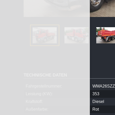
TECHNISCHE DATEN
Fahrgestellnummer:
WMA26SZZ
Leistung (KW):
353
Kraftstoff:
Diesel
Außenfarbe:
Rot