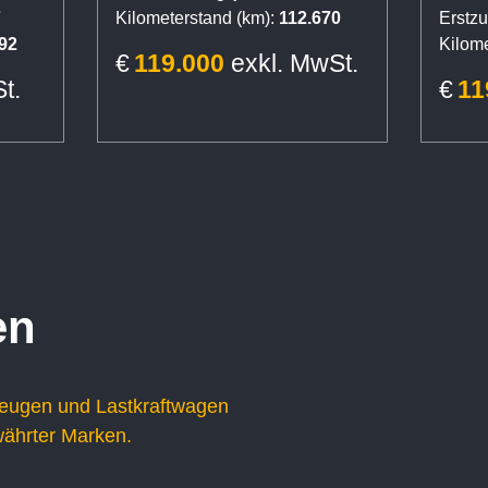
7
Kilometerstand (km):
112.670
Erstzu
tic
Anh
92
Kilome
€
119.000
exkl. MwSt.
t.
€
11
en
zeugen und Lastkraftwagen
währter Marken.