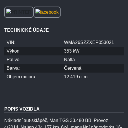
TECHNICKÉ ÚDAJE
VIN:
WMA26SZZXEP053021
Výkon:
353 kW
Palivo:
Nafta
Barva:
Červená
Objem motoru:
12.419 ccm
POPIS VOZIDLA
Nákladní aut-sklápěč, Man TGS 33.480 BB, Provoz
4/2014, Najeto 434.157 km, 6x4, manuální převodovka 16-