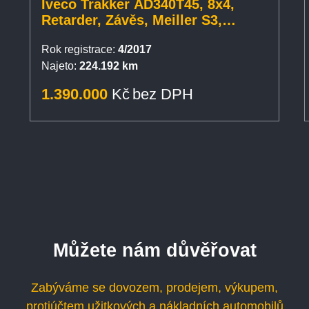
Iveco Trakker AD340T45, 8x4,
Retarder, Závěs, Meiller S3,
Bordmatic
Rok registrace:
4/2017
Najeto:
224.192 km
1.390.000
Kč
bez DPH
Můžete nám důvěřovat
Zabýváme se dovozem, prodejem, výkupem,
protiúčtem užitkových a nákladních automobilů