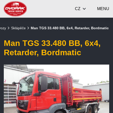
CZ
MENU
vozy
Sklápěče
Man TGS 33.480 BB, 6x4, Retarder, Bordmatic
Man TGS 33.480 BB, 6x4,
Retarder, Bordmatic