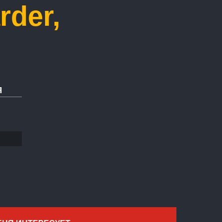
rder,
Я