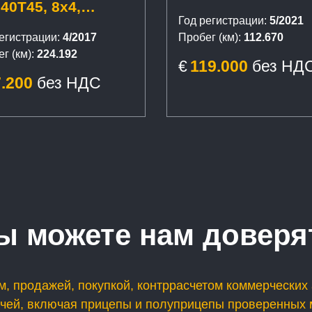
40T45, 8x4,
Bordmatic, прице
Год регистрации:
5/2021
ардер, сцепка,
егистрации:
4/2017
Пробег (км):
112.670
ler S3, Bordmatic
г (км):
224.192
€
119.000
без НД
7.200
без НДС
ы можете нам доверя
, продажей, покупкой, контррасчетом коммерческих 
ачей, включая прицепы и полуприцепы проверенных 