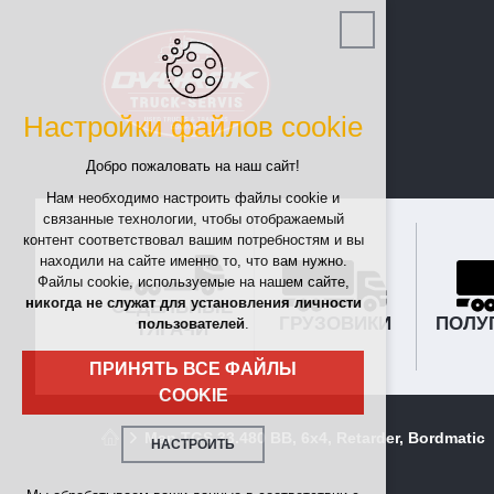
Настройки файлов cookie
Добро пожаловать на наш сайт!
Нам необходимо настроить файлы cookie и
связанные технологии, чтобы отображаемый
контент соответствовал вашим потребностям и вы
находили на сайте именно то, что вам нужно.
Файлы cookie, используемые на нашем сайте,
никогда не служат для установления личности
СЕДЕЛЬНЫЕ
ГРУЗОВИКИ
ПОЛУ
пользователей
.
ТЯГАЧИ
ПРИНЯТЬ ВСЕ ФАЙЛЫ
COOKIE
Man TGS 33.480 BB, 6x4, Retarder, Bordmatic
НАСТРОИТЬ
Технические cookies