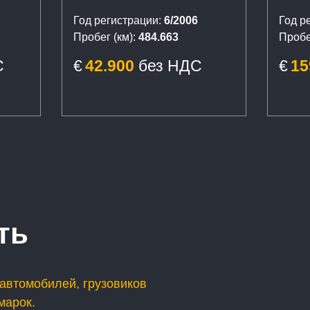
п
Palf
Год регистрации:
6/2006
Год р
Пробег (км):
484.663
Пробег
С
€
42.900
без НДС
€
15
ть
автомобилей, грузовиков
марок.