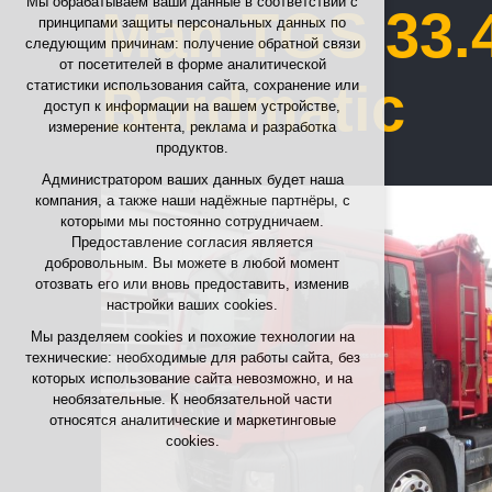
Мы обрабатываем ваши данные в соответствии с
Man TGS 33.4
принципами защиты персональных данных по
необходимы для функционирования сайта
следующим причинам: получение обратной связи
поддержание контекста страниц (session):
от посетителей в форме аналитической
возможные входы в аккаунт, выбор языка и
Bordmatic
статистики использования сайта, сохранение или
т.п.
доступ к информации на вашем устройстве,
измерение контента, реклама и разработка
Необязательные cookies
продуктов.
аналитические — для анонимной оценки
Администратором ваших данных будет наша
посещаемости
компания, а также наши надёжные партнёры, с
маркетинговые cookies (Google, Seznam,
которыми мы постоянно сотрудничаем.
Facebook)
Предоставление согласия является
добровольным. Вы можете в любой момент
ПРИНЯТЬ ВСЕ ФАЙЛЫ COOKIE
отозвать его или вновь предоставить, изменив
настройки ваших cookies.
ОТКЛОНИТЬ НЕОБЯЗАТЕЛЬНЫЕ
Мы разделяем cookies и похожие технологии на
технические: необходимые для работы сайта, без
которых использование сайта невозможно, и на
необязательные. К необязательной части
относятся аналитические и маркетинговые
cookies.