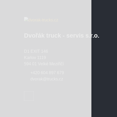
Dvořák truck - servis s.r.o.
D1 EXIT 146
Karlov 1119
594 01 Velké Meziříčí
+420 604 897 679
dvorak@trucks.cz