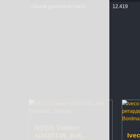
Объем двигателя (см3):
12.419
IVECO Trakker
Ive
AD410T45, 8x8,